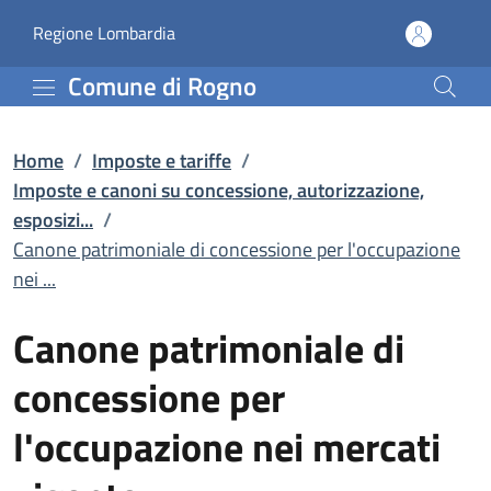
Canone patrimoniale di c
Vai al contenuto principale
(apre in un'altra scheda).
Regione Lombardia
Comune di Rogno
Home
/
Imposte e tariffe
/
Imposte e canoni su concessione, autorizzazione,
esposizi...
/
Canone patrimoniale di concessione per l'occupazione
nei ...
Canone patrimoniale di
concessione per
l'occupazione nei mercati