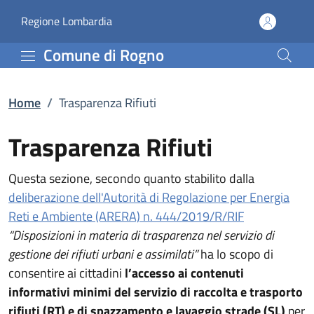
Trasparenza Rifiuti | C
Vai al contenuto principale
(apre in un'altra scheda).
Regione Lombardia
Comune di Rogno
Home
/
Trasparenza Rifiuti
Trasparenza Rifiuti
Questa sezione, secondo quanto stabilito dalla
deliberazione dell'Autorità di Regolazione per Energia
Reti e Ambiente (ARERA) n. 444/2019/R/RIF
“Disposizioni in materia di trasparenza nel servizio di
gestione dei rifiuti urbani e assimilati”
ha lo scopo di
consentire ai cittadini
l’accesso ai contenuti
informativi minimi del servizio di raccolta e trasporto
rifiuti (RT) e di spazzamento e lavaggio strade (SL)
per