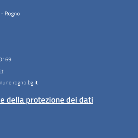
(apre in un'altra scheda).
 - Rogno
10169
it
ne.rogno.bg.it
 della protezione dei dati