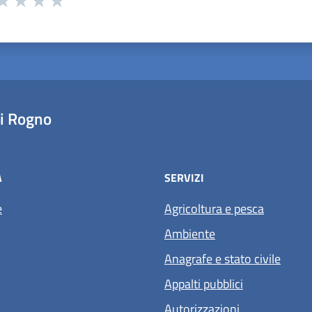
ta 1 stelle su 5
aluta 2 stelle su 5
Valuta 3 stelle su 5
Valuta 4 stelle su 5
Valuta 5 stelle su 5
i Rogno
À
SERVIZI
e
Agricoltura e pesca
Ambiente
Anagrafe e stato civile
Appalti pubblici
Autorizzazioni