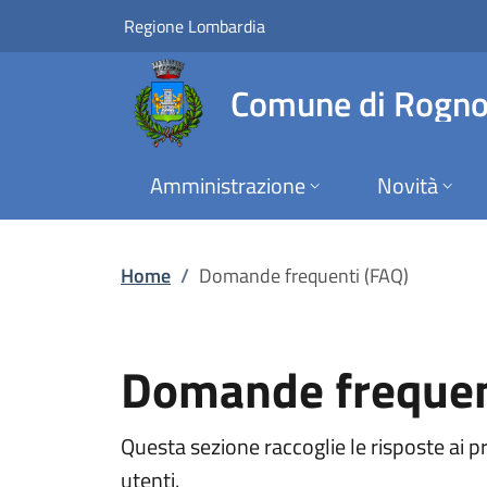
Domande frequenti 
Vai al contenuto principale
(apre in un'altra scheda).
Regione Lombardia
Comune di Rogn
Amministrazione
Novità
Home
/
Domande frequenti (FAQ)
Domande frequen
Questa sezione raccoglie le risposte ai p
utenti.