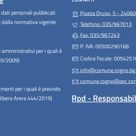
 dati personali pubblicati
Piazza Druso, 5 - 24060
te dalla normativa vigente
Telefono: 035/967013
Fax: 035/967243
P. IVA: 00500290168
 amministrativi per i quali è
Codice fiscale: 005425
 69/2009)
info@comune.rogno.bg.
comune.rogno@pec.comu
enti per i quali è previsto
Rpd - Responsabile
(Delibera Arera 444/2019)