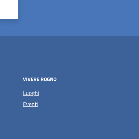
VIVERE ROGNO
(apre in un'altra scheda).
Luoghi
(apre in un'altra scheda).
Eventi