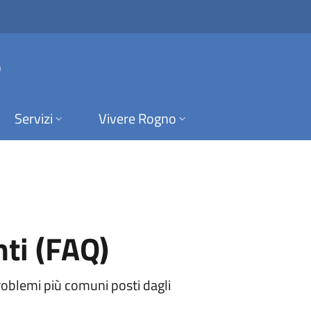
(FAQ) | Comune di 
o
Servizi
Vivere Rogno
ti (FAQ)
roblemi più comuni posti dagli