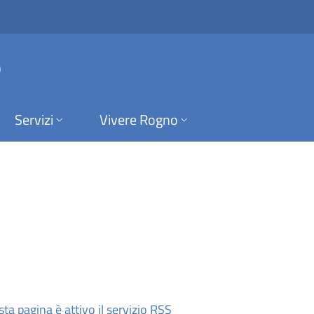
une di Rogno
o
Servizi
Vivere Rogno
in un'altra scheda).
(apre in un'altra scheda).
sta pagina è attivo il servizio RSS