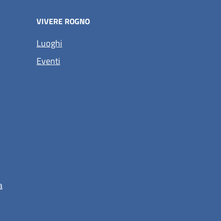
VIVERE ROGNO
(apre in un'altra scheda).
Luoghi
(apre in un'altra scheda).
Eventi
a