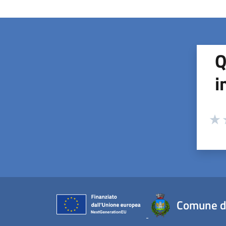
Q
i
Valuta
Valu
V
Comune d