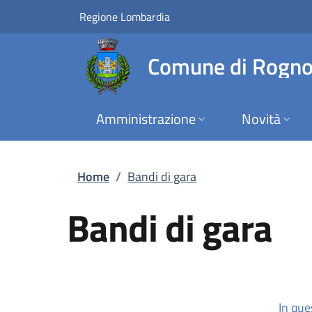
Bandi di gara | Com
Vai al contenuto principale
(apre in un'altra scheda).
Regione Lombardia
Comune di Rogn
Amministrazione
Novità
Home
/
Bandi di gara
Bandi di gara
(apre 
In que