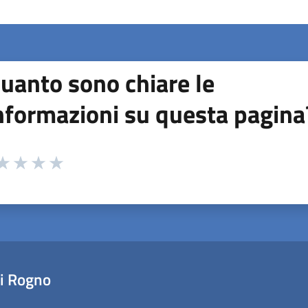
uanto sono chiare le
nformazioni su questa pagina
 da 1 a 5 stelle la pagina
ta 1 stelle su 5
aluta 2 stelle su 5
Valuta 3 stelle su 5
Valuta 4 stelle su 5
Valuta 5 stelle su 5
i Rogno