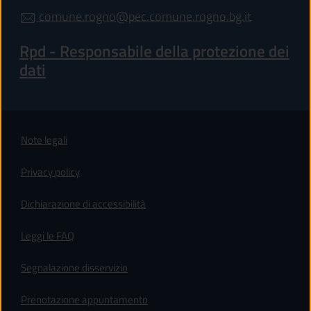
comune.rogno@pec.comune.rogno.bg.it
Rpd - Responsabile della protezione dei
dati
Note legali
Privacy policy
Dichiarazione di accessibilità
Leggi le FAQ
Segnalazione disservizio
Prenotazione appuntamento