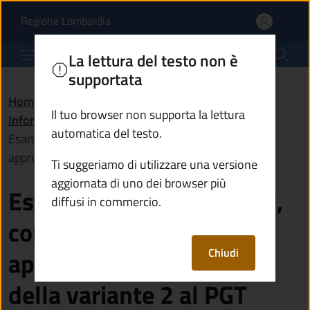
Esame delle osservazion
Vai al contenuto principale
(apre in un'altra scheda).
Regione Lombardia
Comune di Rogno
La lettura del testo non è
supportata
Home
/
Amministrazione
/
Il tuo browser non supporta la lettura
Informazioni istituzionali
/
automatica del testo.
Esame delle osservazioni, controdeduzioni ed
approvazione definitiva della variante 2 al PGT
Ti suggeriamo di utilizzare una versione
aggiornata di uno dei browser più
Esame delle osservazioni,
diffusi in commercio.
controdeduzioni ed
Chiudi
approvazione definitiva
della variante 2 al PGT