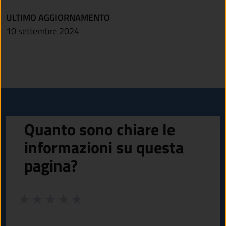
ULTIMO AGGIORNAMENTO
10 settembre 2024
Quanto sono chiare le
informazioni su questa
pagina?
Valuta da 1 a 5 stelle la pagina
Valuta 1 stelle su 5
Valuta 2 stelle su 5
Valuta 3 stelle su 5
Valuta 4 stelle su 5
Valuta 5 stelle su 5