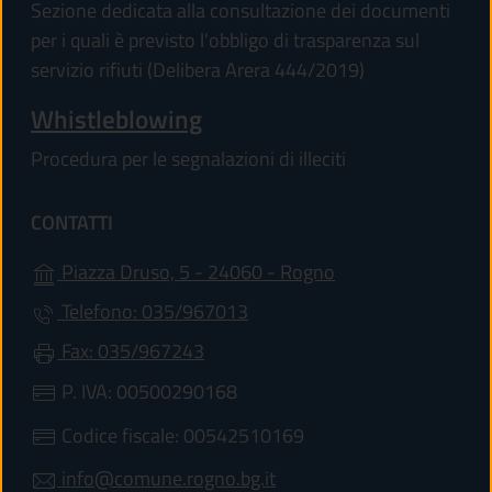
Sezione dedicata alla consultazione dei documenti
per i quali è previsto l'obbligo di trasparenza sul
servizio rifiuti (Delibera Arera 444/2019)
Whistleblowing
Procedura per le segnalazioni di illeciti
CONTATTI
(apre in un'altra sc
Piazza Druso, 5 - 24060 - Rogno
Telefono: 035/967013
Fax: 035/967243
P. IVA: 00500290168
Codice fiscale: 00542510169
info@comune.rogno.bg.it