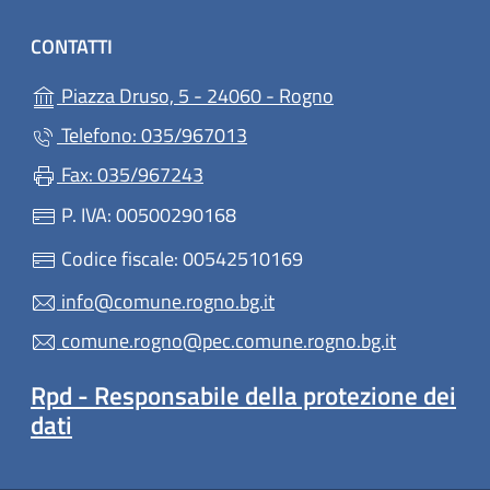
CONTATTI
(apre in un'altra sc
Piazza Druso, 5 - 24060 - Rogno
Telefono: 035/967013
Fax: 035/967243
P. IVA: 00500290168
Codice fiscale: 00542510169
info@comune.rogno.bg.it
comune.rogno@pec.comune.rogno.bg.it
Rpd - Responsabile della protezione dei
dati