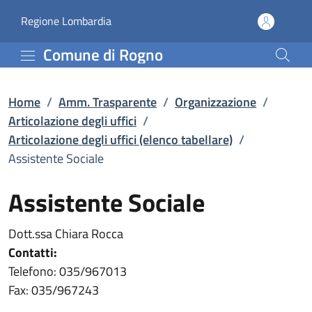
Assistente Sociale | Arti
Vai al contenuto principale
(apre in un'altra scheda).
Regione Lombardia
Comune di Rogno
Home
/
Amm. Trasparente
/
Organizzazione
/
Articolazione degli uffici
/
Articolazione degli uffici (elenco tabellare)
/
Assistente Sociale
Assistente Sociale
Dott.ssa Chiara Rocca
Contatti:
Telefono: 035/967013
Fax: 035/967243