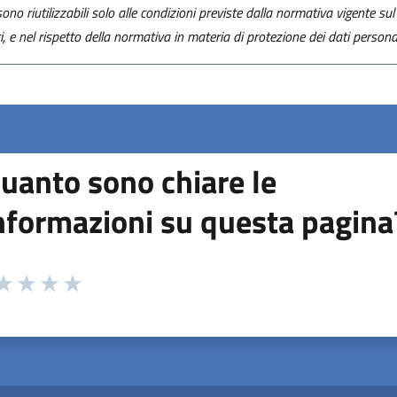
ono riutilizzabili solo alle condizioni previste dalla normativa vigente sul 
ti, e nel rispetto della normativa in materia di protezione dei dati personal
uanto sono chiare le
nformazioni su questa pagina
 da 1 a 5 stelle la pagina
ta 1 stelle su 5
aluta 2 stelle su 5
Valuta 3 stelle su 5
Valuta 4 stelle su 5
Valuta 5 stelle su 5