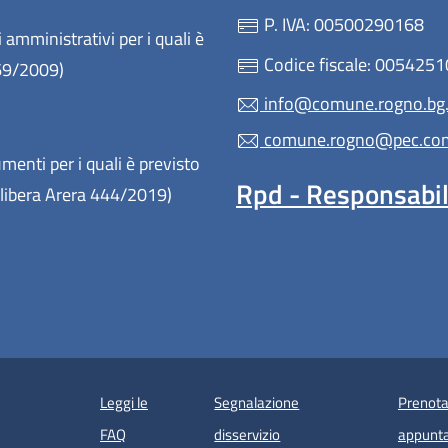
P. IVA: 00500290168
 amministrativi per i quali è
Codice fiscale: 005425
 69/2009)
info@comune.rogno.bg.
comune.rogno@pec.comu
enti per i quali è previsto
Rpd - Responsabile
(Delibera Arera 444/2019)
Leggi le
Segnalazione
Prenota
FAQ
disservizio
appunt