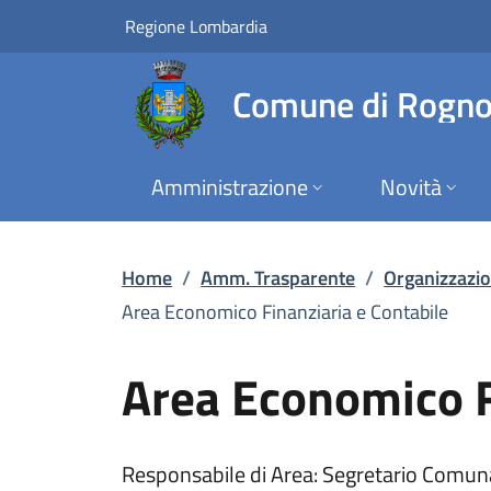
Area Economico Finan
Vai al contenuto principale
(apre in un'altra scheda).
Regione Lombardia
Comune di Rogn
Amministrazione
Novità
Home
/
Amm. Trasparente
/
Organizzazi
Area Economico Finanziaria e Contabile
Area Economico F
Responsabile di Area: Segretario Comun