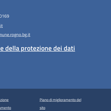
10169
it
ne.rogno.bg.it
 della protezione dei dati
zione
Piano di miglioramento del
amento
sito