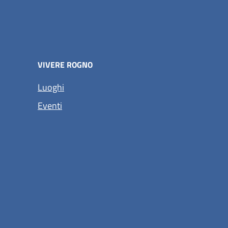
VIVERE ROGNO
(apre in un'altra scheda).
Luoghi
(apre in un'altra scheda).
Eventi