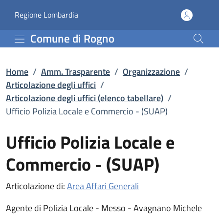
Ufficio Polizia Locale e 
Vai al contenuto principale
(apre in un'altra scheda).
Regione Lombardia
Comune di Rogno
Home
/
Amm. Trasparente
/
Organizzazione
/
Articolazione degli uffici
/
Articolazione degli uffici (elenco tabellare)
/
Ufficio Polizia Locale e Commercio - (SUAP)
Ufficio Polizia Locale e
Commercio - (SUAP)
Articolazione di:
Area Affari Generali
Agente di Polizia Locale - Messo - Avagnano Michele