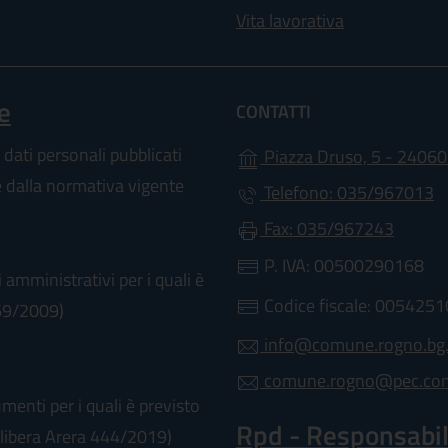
Vita lavorativa
e
CONTATTI
 dati personali pubblicati
Piazza Druso, 5 - 24060
te dalla normativa vigente
Telefono: 035/967013
Fax: 035/967243
P. IVA: 00500290168
 amministrativi per i quali è
Codice fiscale: 005425
 69/2009)
info@comune.rogno.bg.
comune.rogno@pec.comu
enti per i quali è previsto
Rpd - Responsabile
(Delibera Arera 444/2019)