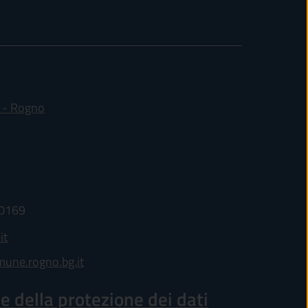
(apre in un'altra scheda).
 - Rogno
10169
it
ne.rogno.bg.it
 della protezione dei dati