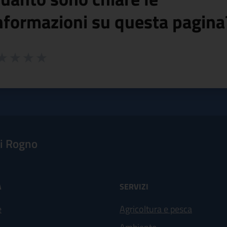
nformazioni su questa pagina
 da 1 a 5 stelle la pagina
ta 1 stelle su 5
aluta 2 stelle su 5
Valuta 3 stelle su 5
Valuta 4 stelle su 5
Valuta 5 stelle su 5
i Rogno
À
SERVIZI
e
Agricoltura e pesca