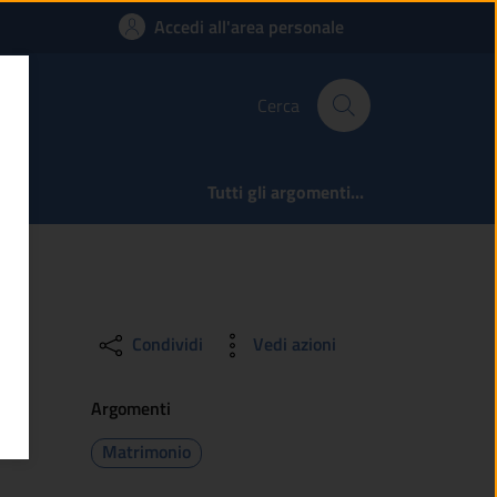
ossono ricorrere all
Accedi all'area personale
Cerca
Tutti gli argomenti...
Condividi
Vedi azioni
Argomenti
Matrimonio