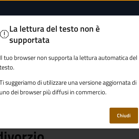
no figli minorenni p
o
La lettura del testo non è
supportata
Servizi
Vivere Rogno
Il tuo browser non supporta la lettura automatica del
testo.
rafe e stato civile
Ti suggeriamo di utilizzare una versione aggiornata di
uno dei browser più diffusi in commercio.
anno figli
 ricorrere alla
Chiudi
divorzio