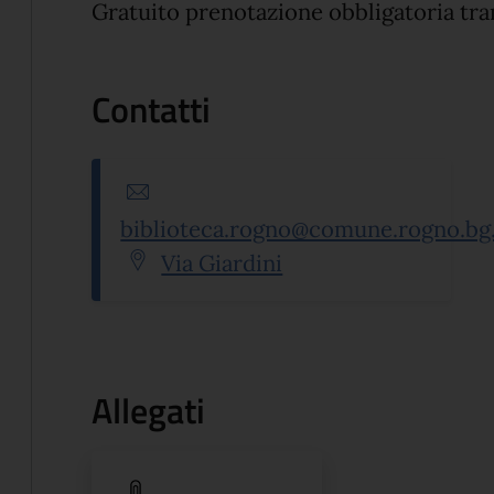
Gratuito prenotazione obbligatoria tr
Contatti
Indirizzo email:
biblioteca.rogno@comune.rogno.bg.
Indirizzo:
Via Giardini
Allegati
(apre in un'altra scheda).