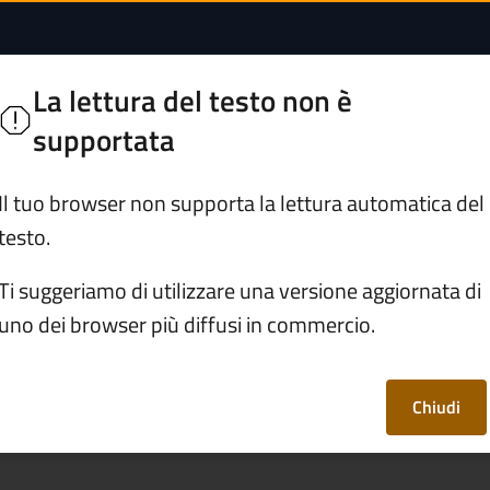
ure per nascere, evo
o
La lettura del testo non è
supportata
Servizi
Vivere Rogno
Il tuo browser non supporta la lettura automatica del
testo.
mazione: letture per nascere, evolvere e divenire
Ti suggeriamo di utilizzare una versione aggiornata di
uno dei browser più diffusi in commercio.
tture per nascere,
re
Chiudi