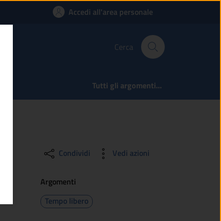
lvere e divenire | C
Accedi all'area personale
Cerca
Tutti gli argomenti...
Condividi
Vedi azioni
Argomenti
Tempo libero