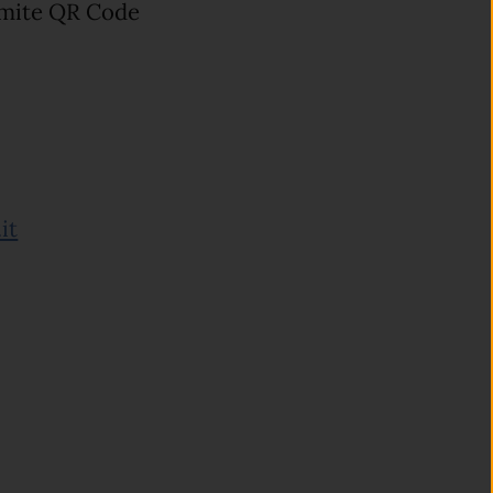
amite QR Code
it