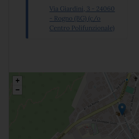
Via Giardini, 3 - 24060
- Rogno (BG) (c/o
(apre in 
Centro Polifunzionale)
+
−