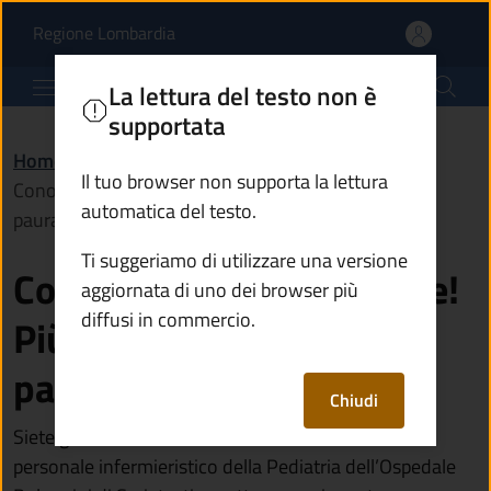
Conoscere per protegger
Vai al contenuto principale
(apre in un'altra scheda).
Regione Lombardia
Comune di Rogno
La lettura del testo non è
supportata
Home
/
Vivere Rogno
/
Eventi
/
Il tuo browser non supporta la lettura
Conoscere per proteggere! Più informazione, meno
automatica del testo.
paura!
Ti suggeriamo di utilizzare una versione
Conoscere per proteggere!
aggiornata di uno dei browser più
diffusi in commercio.
Più informazione, meno
paura!
Chiudi
Siete genitori di un bimbo/bimba tra 0 - 6 anni? Il
personale infermieristico della Pediatria dell’Ospedale