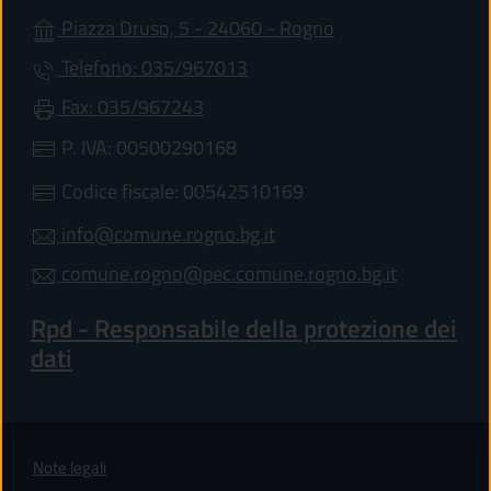
(apre in un'altra sc
Piazza Druso, 5 - 24060 - Rogno
Telefono: 035/967013
Fax: 035/967243
P. IVA: 00500290168
Codice fiscale: 00542510169
info@comune.rogno.bg.it
comune.rogno@pec.comune.rogno.bg.it
Rpd - Responsabile della protezione dei
dati
Note legali