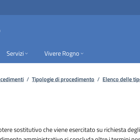
co procedimenti | El
o
Servizi
Vivere Rogno
rocedimenti
/
Tipologie di procedimento
/
Elenco delle ti
otere sostitutivo che viene esercitato su richiesta degli
edimento amministrativo si concluda oltre i termini no