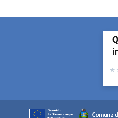
Q
i
Valuta
Valu
V
Comune d