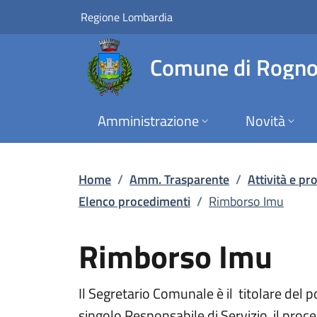
Rimborso Imu | Elen
Vai al contenuto principale
(apre in un'altra scheda).
Regione Lombardia
Comune di Rogn
Amministrazione
Novità
Home
/
Amm. Trasparente
/
Attività e p
Elenco procedimenti
/
Rimborso Imu
Rimborso Imu
Il Segretario Comunale è il titolare del p
singolo Responsabile di Servizio, il proc