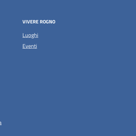
VIVERE ROGNO
(apre in un'altra scheda).
Luoghi
(apre in un'altra scheda).
Eventi
a