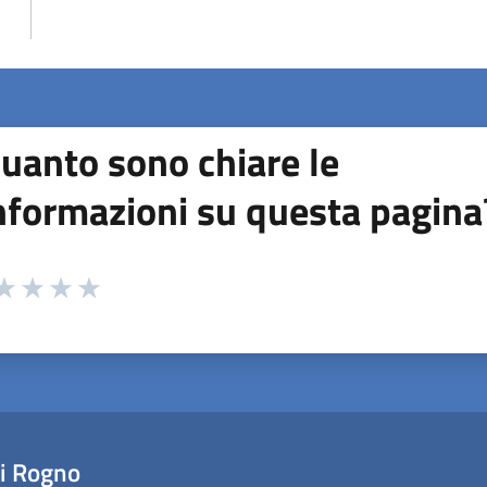
uanto sono chiare le
nformazioni su questa pagina
 da 1 a 5 stelle la pagina
ta 1 stelle su 5
aluta 2 stelle su 5
Valuta 3 stelle su 5
Valuta 4 stelle su 5
Valuta 5 stelle su 5
i Rogno